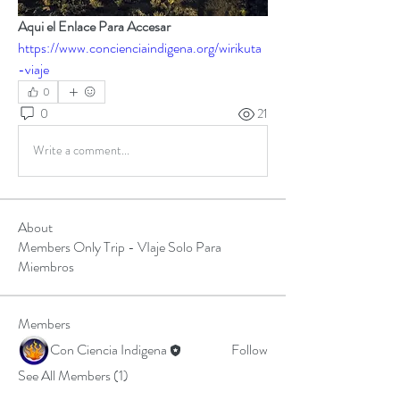
Aqui el Enlace Para Accesar
https://www.concienciaindigena.org/wirikuta
-viaje
0
0
21
Write a comment...
About
Members Only Trip - VIaje Solo Para
Miembros
Members
Con Ciencia Indigena
Follow
See All Members (1)